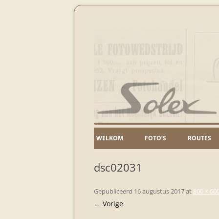
nostalgie in de polder
Solextochten Kinder
WELKOM
FOTO’S
ROUTES
DIVERSE_SOLEX
dsc02031
Gepubliceerd
16 augustus 2017
at
800 × 60
← Vorige